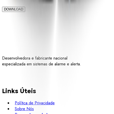
DOWNLOAD
Desenvolvedora e fabricante nacional
especializada em sistemas de alarme e alerta.
Links Úteis
Política de Privacidade
Sobre Nós